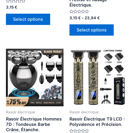
Électrique.
Rated
3,15
€
0
out
of
Rated
3,15
€
–
23,94
€
Select options
5
0
out
of
Select options
5
Rasoir électrique
Rasoir électrique
Rasoir Électrique Hommes
Rasoir Électrique T9 LCD :
7D : Tondeuse Barbe
Polyvalence et Précision.
Crâne, Étanche.