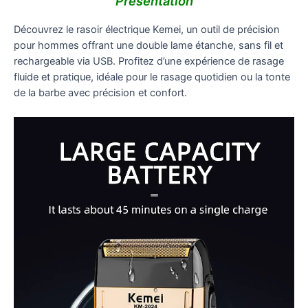
Présentation
Découvrez le rasoir électrique Kemei, un outil de précision
pour hommes offrant une double lame étanche, sans fil et
rechargeable via USB. Profitez d’une expérience de rasage
fluide et pratique, idéale pour le rasage quotidien ou la tonte
de la barbe avec précision et confort.