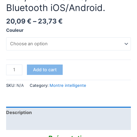
Bluetooth iOS/Android.
20,09
€
–
23,73
€
Couleur
Add to cart
SKU:
N/A
Category:
Montre intelligente
Description
Reviews (0)