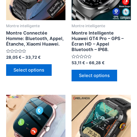
Montre intelligente
Montre intelligente
Montre Connectée
Montre Intelligente
Homme: Bluetooth, Appel,
Huawei GT4 Pro – GPS –
Étanche, Xiaomi Huawei.
Écran HD – Appel
Bluetooth – IP68.
Rated
28,05
€
–
33,72
€
0
Rated
53,11
€
–
66,28
€
out
0
of
Select options
out
5
of
Select options
5